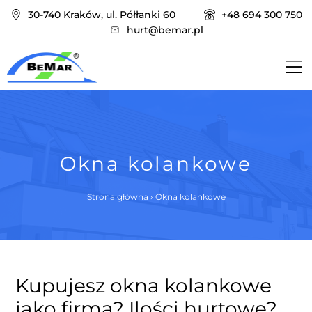
30-740 Kraków, ul. Półłanki 60
+48 694 300 750
hurt@bemar.pl
Okna kolankowe
Strona główna
›
Okna kolankowe
Kupujesz okna kolankowe
jako firma? Ilości hurtowe?