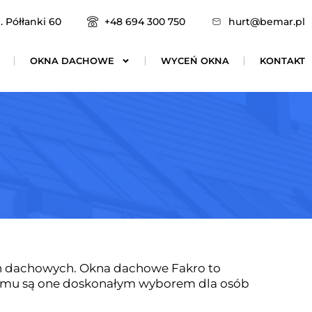
. Półłanki 60
+48 694 300 750
hurt@bemar.pl
OKNA DACHOWE
WYCEŃ OKNA
KONTAKT
ien dachowych. Okna dachowe Fakro to
 temu są one doskonałym wyborem dla osób