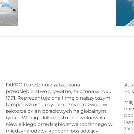
FAKRO to rodzinnie zarządzana
Austrii, Hiszpanii, Holandii, Irlandii, Niemiec,
przedsiębiorstwo prywatne, założona w roku
Pols
1991. Reprezentuje ona firmę o najszybszym
Mis
tempie wzrostu i dynamicznym rozwoju w
najw
sektorze okien połaciowych na globalnym
podd
rynku. W ciągu kilkunastu lat ewoluowała z
kon
niewielkiego przedsiębiorstwa rodzinnego w
zało
międzynarodowy koncern, posiadający