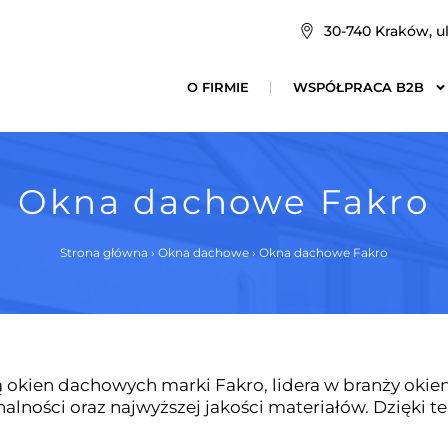
30-740 Kraków, ul
O FIRMIE
WSPÓŁPRACA B2B
Okna dachowe Fakro
Strona główna
›
Okna dachowe
›
Okna dachowe Fakro
tą okien dachowych marki Fakro, lidera w branży ok
alności oraz najwyższej jakości materiałów. Dzięki