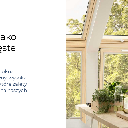
jako
ęste
a okna
eny, wysoka
które zalety
rona naszych