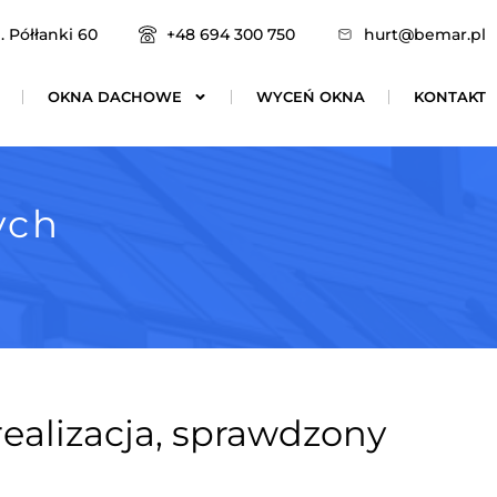
. Półłanki 60
+48 694 300 750
hurt@bemar.pl
OKNA DACHOWE
WYCEŃ OKNA
KONTAKT
ych
ealizacja, sprawdzony