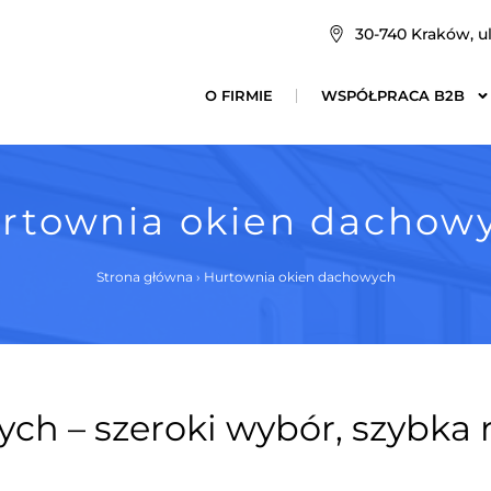
30-740 Kraków, ul
O FIRMIE
WSPÓŁPRACA B2B
rtownia okien dachow
Strona główna
›
Hurtownia okien dachowych
h – szeroki wybór, szybka r