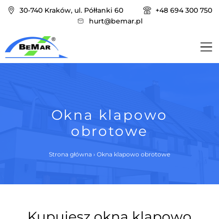
30-740 Kraków, ul. Półłanki 60
+48 694 300 750
hurt@bemar.pl
Okna klapowo
obrotowe
Strona główna
›
Okna klapowo obrotowe
Kupujesz okna klapowo