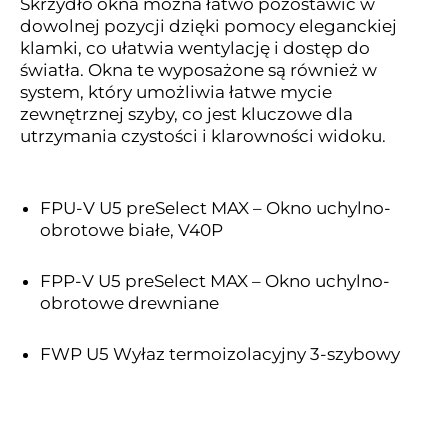
Skrzydło okna można łatwo pozostawić w
dowolnej pozycji dzięki pomocy eleganckiej
klamki, co ułatwia wentylację i dostęp do
światła. Okna te wyposażone są również w
system, który umożliwia łatwe mycie
zewnętrznej szyby, co jest kluczowe dla
utrzymania czystości i klarowności widoku.
FPU-V U5 preSelect MAX – Okno uchylno-
obrotowe białe, V40P
FPP-V U5 preSelect MAX – Okno uchylno-
obrotowe drewniane
FWP U5 Wyłaz termoizolacyjny 3-szybowy