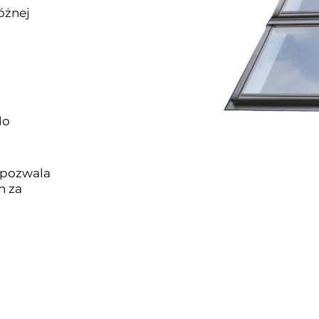
óżnej
do
y pozwala
h za