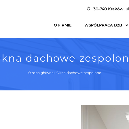
30-740 Kraków, ul
O FIRMIE
WSPÓŁPRACA B2B
kna dachowe zespolo
Strona główna
›
Okna dachowe zespolone