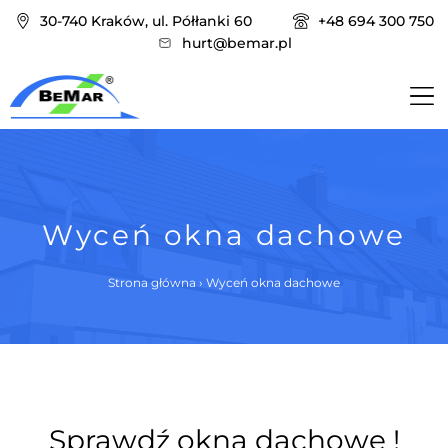
30-740 Kraków, ul. Półłanki 60
+48 694 300 750
hurt@bemar.pl
Wyceń okna dachowe
Strona główna
›
Wyceń okna dachowe
Sprawdź okna dachowe !