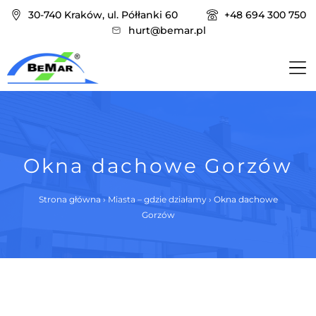
30-740 Kraków, ul. Półłanki 60
+48 694 300 750
hurt@bemar.pl
Okna dachowe Gorzów
Strona główna
›
Miasta – gdzie działamy
›
Okna dachowe
Gorzów