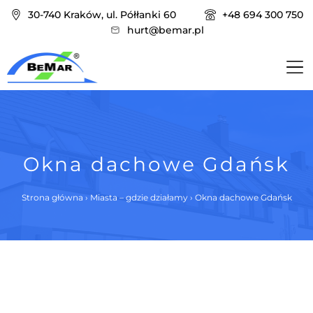
30-740 Kraków, ul. Półłanki 60
+48 694 300 750
hurt@bemar.pl
Okna dachowe Gdańsk
Strona główna
›
Miasta – gdzie działamy
›
Okna dachowe Gdańsk