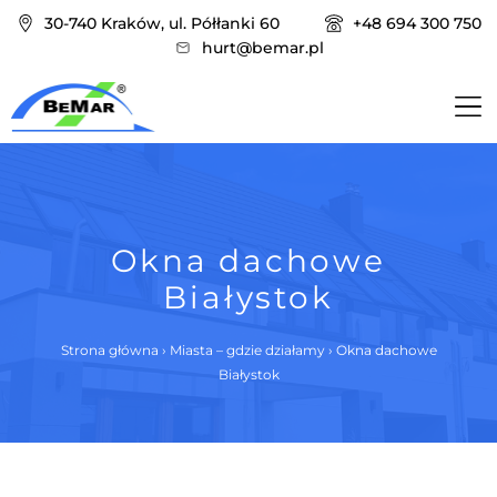
30-740 Kraków, ul. Półłanki 60
+48 694 300 750
hurt@bemar.pl
Okna dachowe
Białystok
Strona główna
›
Miasta – gdzie działamy
›
Okna dachowe
Białystok