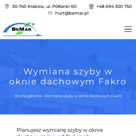
30-740 Kraków, ul. Półłanki 60
+48 694 300 750
hurt@bemar.pl
Wymiana szyby w
oknie dachowym Fakro
Strona główna
›
Wymiana szyby w oknie dachowym Fakro
Planujesz wymianę szyby w oknie