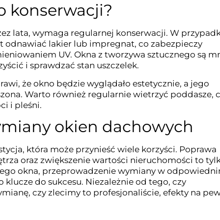
o konserwacji?
ez lata, wymaga regularnej konserwacji. W przypad
at odnawiać lakier lub impregnat, co zabezpieczy
mieniowaniem UV. Okna z tworzywa sztucznego są mn
yścić i sprawdzać stan uszczelek.
rawi, że okno będzie wyglądało estetycznie, a jego
zona. Warto również regularnie wietrzyć poddasze, 
 i pleśni.
miany okien dachowych
cja, która może przynieść wiele korzyści. Poprawa
trza oraz zwiększenie wartości nieruchomości to tyl
niego okna, przeprowadzenie wymiany w odpowiedn
o klucze do sukcesu. Niezależnie od tego, czy
ianę, czy zlecimy to profesjonaliście, efekty na pe