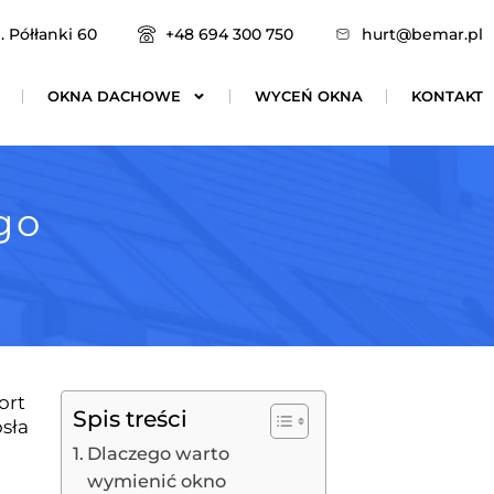
. Półłanki 60
+48 694 300 750
hurt@bemar.pl
OKNA DACHOWE
WYCEŃ OKNA
KONTAKT
go
ort
Spis treści
osła
Dlaczego warto
wymienić okno