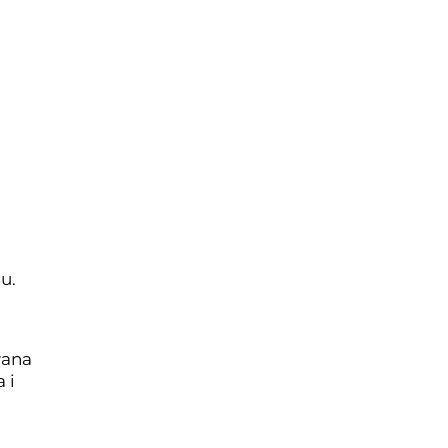
ć
u.
wana
 i