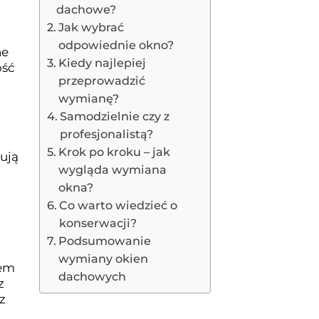
dachowe?
Jak wybrać
odpowiednie okno?
ne
Kiedy najlepiej
ość
przeprowadzić
wymianę?
Samodzielnie czy z
profesjonalistą?
Krok po kroku – jak
ują
wygląda wymiana
i
okna?
Co warto wiedzieć o
konserwacji?
Podsumowanie
wymiany okien
pem
dachowych
z
z