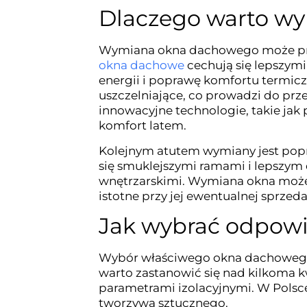
Dlaczego warto w
Wymiana okna dachowego może przy
okna dachowe
cechują się lepszym
energii i poprawę komfortu termicz
uszczelniające, co prowadzi do prz
innowacyjne technologie, takie jak
komfort latem.
Kolejnym atutem wymiany jest popr
się smuklejszymi ramami i lepszym
wnętrzarskimi. Wymiana okna może 
istotne przy jej ewentualnej sprzeda
Jak wybrać odpow
Wybór właściwego okna dachowego
warto zastanowić się nad kilkoma k
parametrami izolacyjnymi. W Polsce
tworzywa sztucznego.