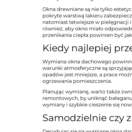
Okna drewniane są nie tylko estetyc
pokryte warstwą lakieru zabezpiec
natomiast łatwiejsze w pielęgnacji 
również, aby okno miało odpowiedn
przenikania ciepła powinien być jak
Kiedy najlepiej p
Wymiana okna dachowego powinna b
warunki atmosferyczne są sprzyjają
opadów jest mniejsze, a prace mo
ogrzewania pomieszczenia.
Planując wymianę, warto także z
remontowych, by uniknąć bałaganu 
wymiany i szybkie cieszenie się 
Samodzielnie czy z
Decydując się na wymianę okna dac