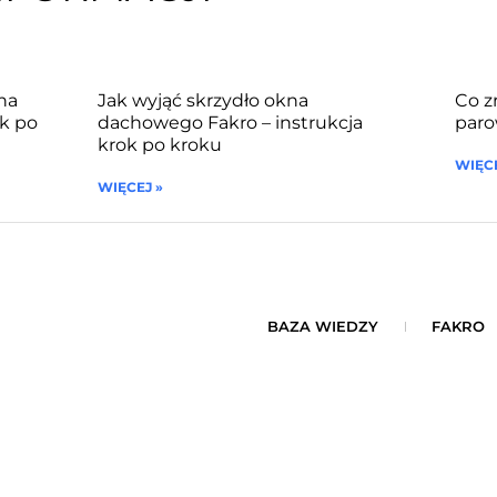
na
Jak wyjąć skrzydło okna
Co z
k po
dachowego Fakro – instrukcja
paro
krok po kroku
WIĘCE
WIĘCEJ »
BAZA WIEDZY
FAKRO