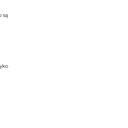
o są
zyko