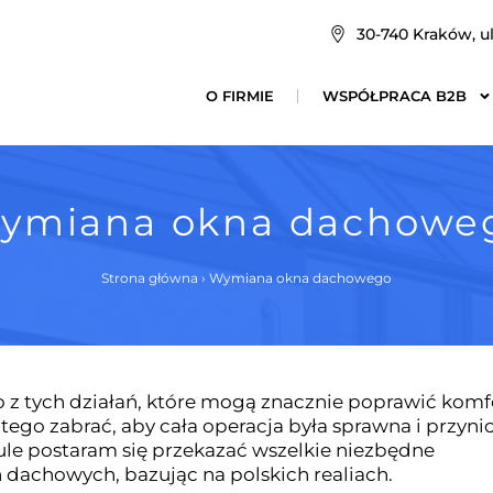
30-740 Kraków, ul
O FIRMIE
WSPÓŁPRACA B2B
ymiana okna dachowe
Strona główna
›
Wymiana okna dachowego
z tych działań, które mogą znacznie poprawić komf
tego zabrać, aby cała operacja była sprawna i przyni
ule postaram się przekazać wszelkie niezbędne
 dachowych, bazując na polskich realiach.