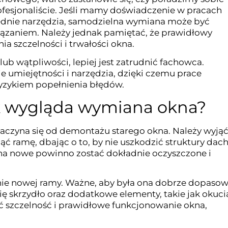
profesjonaliście. Jeśli mamy doświadczenie w pracach
dnie narzędzia, samodzielna wymiana może być
iązaniem. Należy jednak pamiętać, że prawidłowy
a szczelności i trwałości okna.
b wątpliwości, lepiej jest zatrudnić fachowca.
e umiejętności i narzędzia, dzięki czemu prace
ryzykiem popełnienia błędów.
ak wygląda wymiana okna?
czyna się od demontażu starego okna. Należy wyją
nąć ramę, dbając o to, by nie uszkodzić struktury dach
 na nowe powinno zostać dokładnie oczyszczone i
ie nowej ramy. Ważne, aby była ona dobrze dopaso
ię skrzydło oraz dodatkowe elementy, takie jak okucia
ć szczelność i prawidłowe funkcjonowanie okna,