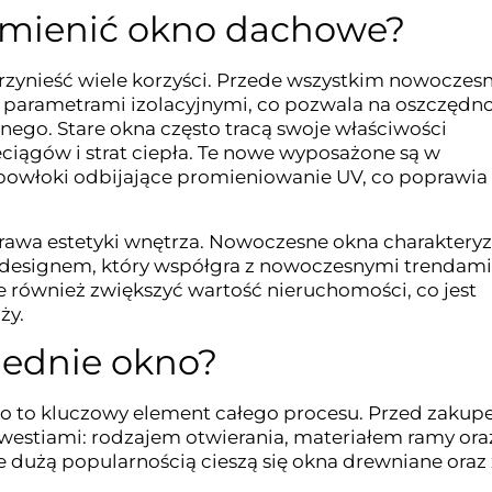
ymienić okno dachowe?
nieść wiele korzyści. Przede wszystkim nowoczes
i parametrami izolacyjnymi, co pozwala na oszczędn
nego. Stare okna często tracą swoje właściwości
eciągów i strat ciepła. Te nowe wyposażone są w
 powłoki odbijające promieniowanie UV, co poprawia
awa estetyki wnętrza. Nowoczesne okna charakteryz
 designem, który współgra z nowoczesnymi trendam
również zwiększyć wartość nieruchomości, co jest
ży.
iednie okno?
 to kluczowy element całego procesu. Przed zaku
westiami: rodzajem otwierania, materiałem ramy ora
 dużą popularnością cieszą się okna drewniane oraz 