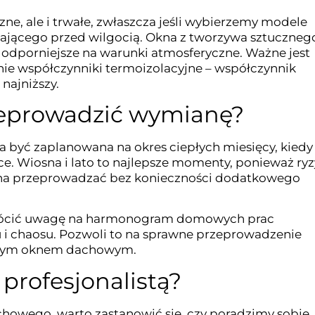
zne, ale i trwałe, zwłaszcza jeśli wybierzemy modele
zającego przed wilgocią. Okna z tworzywa sztuczneg
i odporniejsze na warunki atmosferyczne. Ważne jest
ie współczynniki termoizolacyjne – współczynnik
 najniższy.
rzeprowadzić wymianę?
yć zaplanowana na okres ciepłych miesięcy, kiedy
ce. Wiosna i lato to najlepsze momenty, ponieważ ry
żna przeprowadzać bez konieczności dodatkowego
wrócić uwagę na harmonogram domowych prac
i chaosu. Pozwoli to na sprawne przeprowadzenie
nowym oknem dachowym.
 profesjonalistą?
howego, warto zastanowić się, czy poradzimy sobie