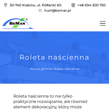
30-740 Kraków, ul. Półłanki 60
+48 694 300 750
hurt@bemar.pl
Roleta naścienna
Strona główna
›
Roleta naścienna
Roleta naścienna to nie tylko
praktyczne rozwiązanie, ale również
element dekoracyjny, który może