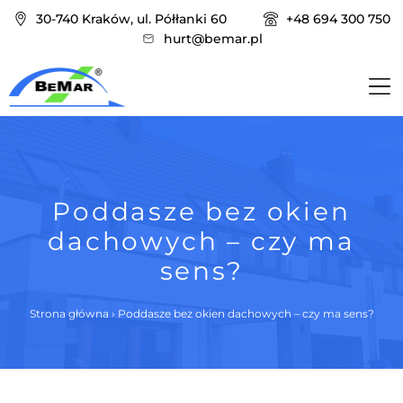
30-740 Kraków, ul. Półłanki 60
+48 694 300 750
hurt@bemar.pl
Poddasze bez okien
dachowych – czy ma
sens?
Strona główna
›
Poddasze bez okien dachowych – czy ma sens?