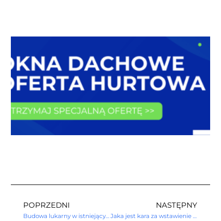
POPRZEDNI
NASTĘPNY
Budowa lukarny w istniejącym dachu – krok po kroku
Jaka jest kara za wstawienie okna dachowego bez pozwolenia?