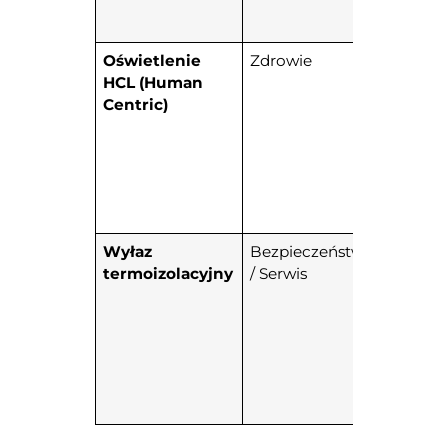
Oświetlenie
Zdrowie
Intelig
HCL (Human
LED-y
Centric)
zmieni
barwę 
zimna,
wieczo
ciepła).
Wyłaz
Bezpieczeństwo
Klapa 
termoizolacyjny
/ Serwis
parame
okna
mieszk