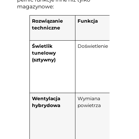
magazynowe:
Rozwiązanie
Funkcja
Charak
techniczne
Świetlik
Doświetlenie
Przenos
tunelowy
słonecz
(sztywny)
rurę o
refleks
do 6 me
Wentylacja
Wymiana
Połącz
hybrydowa
powietrza
wentyla
grawita
mecha
wspom