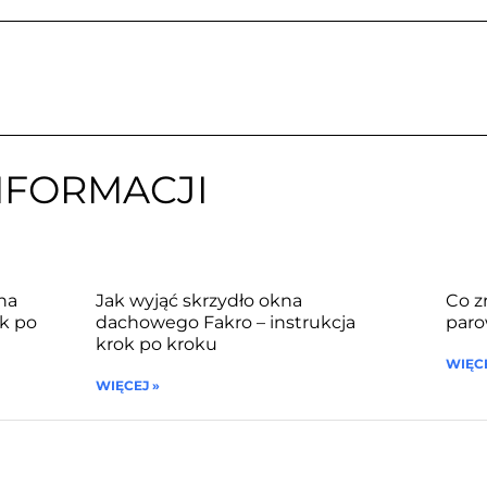
NFORMACJI
na
Jak wyjąć skrzydło okna
Co z
k po
dachowego Fakro – instrukcja
paro
krok po kroku
WIĘCE
WIĘCEJ »