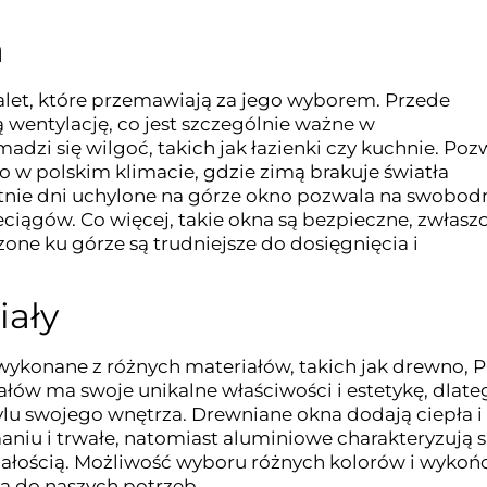
a
alet, które przemawiają za jego wyborem. Przede
wentylację, co jest szczególnie ważne w
dzi się wilgoć, takich jak łazienki czy kuchnie. Poz
co w polskim klimacie, gdzie zimą brakuje światła
etnie dni uchylone na górze okno pozwala na swobod
eciągów. Co więcej, takie okna są bezpieczne, zwłasz
one ku górze są trudniejsze do dosięgnięcia i
iały
ykonane z różnych materiałów, takich jak drewno, 
ałów ma swoje unikalne właściwości i estetykę, dlate
u swojego wnętrza. Drewniane okna dodają ciepła i
aniu i trwałe, natomiast aluminiowe charakteryzują s
ością. Możliwość wyboru różnych kolorów i wykoń
a do naszych potrzeb.