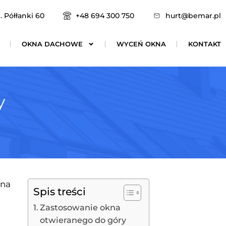
. Półłanki 60
+48 694 300 750
hurt@bemar.pl
OKNA DACHOWE
WYCEŃ OKNA
KONTAKT
y
 na
Spis treści
Zastosowanie okna
otwieranego do góry