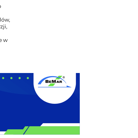
o
lów,
ji,
e w