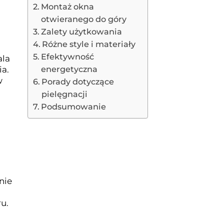
Montaż okna
otwieranego do góry
Zalety użytkowania
Różne style i materiały
Efektywność
ala
energetyczna
ia.
w
Porady dotyczące
pielęgnacji
Podsumowanie
nie
u.