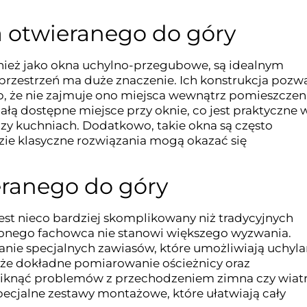
 otwieranego do góry
nież jako okna uchylno-przegubowe, są idealnym
przestrzeń ma duże znaczenie. Ich konstrukcja pozw
ób, że nie zajmuje ono miejsca wewnątrz pomieszczen
ą dostępne miejsce przy oknie, co jest praktyczne 
czy kuchniach. Dodatkowo, takie okna są często
ie klasyczne rozwiązania mogą okazać się
ranego do góry
st nieco bardziej skomplikowany niż tradycyjnych
czonego fachowca nie stanowi większego wyzwania.
wanie specjalnych zawiasów, które umożliwiają uchyla
akże dokładne pomiarowanie ościeżnicy oraz
uniknąć problemów z przechodzeniem zimna czy wiatr
ecjalne zestawy montażowe, które ułatwiają cały