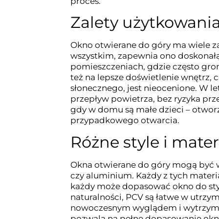
proces.
Zalety użytkowani
Okno otwierane do góry ma wiele z
wszystkim, zapewnia ono doskonałą 
pomieszczeniach, gdzie często groma
też na lepsze doświetlenie wnętrz, 
słonecznego, jest nieocenione. W l
przepływ powietrza, bez ryzyka prz
gdy w domu są małe dzieci – otworz
przypadkowego otwarcia.
Różne style i mater
Okna otwierane do góry mogą być w
czy aluminium. Każdy z tych materi
każdy może dopasować okno do styl
naturalności, PCV są łatwe w utrzym
nowoczesnym wyglądem i wytrzymał
pozwala na pełne dopasowanie okn