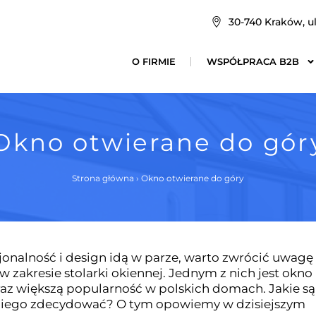
30-740 Kraków, ul
O FIRMIE
WSPÓŁPRACA B2B
Okno otwierane do gór
Strona główna
›
Okno otwierane do góry
cjonalność i design idą w parze, warto zwrócić uwagę
 zakresie stolarki okiennej. Jednym z nich jest okno
oraz większą popularność w polskich domach. Jakie są
na niego zdecydować? O tym opowiemy w dzisiejszym