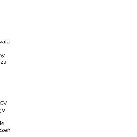
wala
ny
cza
PCV
go
ię
czeń