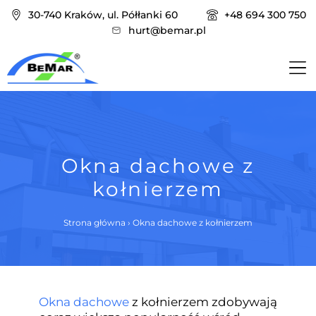
30-740 Kraków, ul. Półłanki 60
+48 694 300 750
hurt@bemar.pl
Okna dachowe z
kołnierzem
Strona główna
›
Okna dachowe z kołnierzem
Okna dachowe
z kołnierzem zdobywają