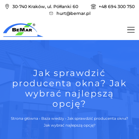
30-740 Kraków, ul. Półłanki 60
+48 694 300 750
hurt@bemar.pl
Jak sprawdzić
producenta okna? Jak
wybrać najlepszą
opcję?
Strona główna
›
Baza wiedzy
›
Jak sprawdzić producenta okna?
Jak wybrać najlepszą opcję?