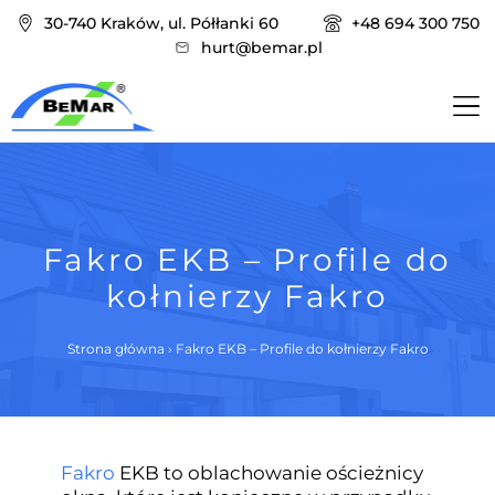
30-740 Kraków, ul. Półłanki 60
+48 694 300 750
hurt@bemar.pl
Fakro EKB – Profile do
kołnierzy Fakro
Strona główna
›
Fakro EKB – Profile do kołnierzy Fakro
Fakro
EKB to oblachowanie ościeżnicy