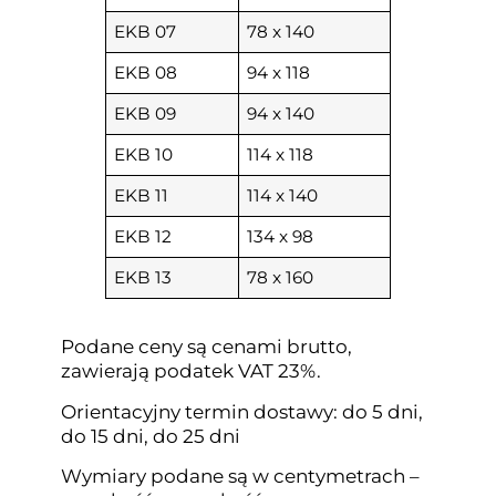
EKB 07
78 x 140
EKB 08
94 x 118
EKB 09
94 x 140
EKB 10
114 x 118
EKB 11
114 x 140
EKB 12
134 x 98
EKB 13
78 x 160
Podane ceny są cenami brutto,
zawierają podatek VAT 23%.
Orientacyjny termin dostawy: do 5 dni,
do 15 dni, do 25 dni
Wymiary podane są w centymetrach –