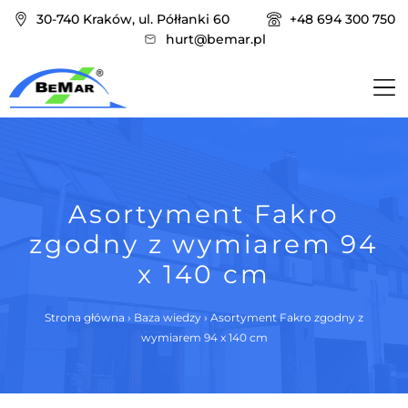
30-740 Kraków, ul. Półłanki 60
+48 694 300 750
hurt@bemar.pl
Asortyment Fakro
zgodny z wymiarem 94
x 140 cm
Strona główna
›
Baza wiedzy
›
Asortyment Fakro zgodny z
wymiarem 94 x 140 cm