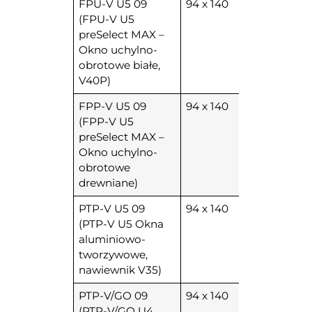
FPU-V U5 09
94 x 140
(FPU-V U5
preSelect MAX –
Okno uchylno-
obrotowe białe,
V40P)
FPP-V U5 09
94 x 140
(FPP-V U5
preSelect MAX –
Okno uchylno-
obrotowe
drewniane)
PTP-V U5 09
94 x 140
(PTP-V U5 Okna
aluminiowo-
tworzywowe,
nawiewnik V35)
PTP-V/GO 09
94 x 140
(PTP-V/GO U4