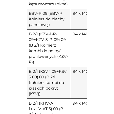
kąta montażu okna)
EBV-P 09 (EBV-P
94 x 140
Kołnierz do blachy
panelowej)
B 2/1 (KZV-1-P-
94 x 140
09+KZV-3-P-09) 09
(B 2/1 Kołnierz
kombi do pokryć
profilowanych (KZV-
P))
B 2/1 (KSV 1 09+KSV
94 x 140
3 09) 09 (B 2/1
Kołnierz kombi do
płaskich pokryć
(KSV))
B 2/1 (KHV-AT
94 x 140
1+KHV-AT 3) 09 (B