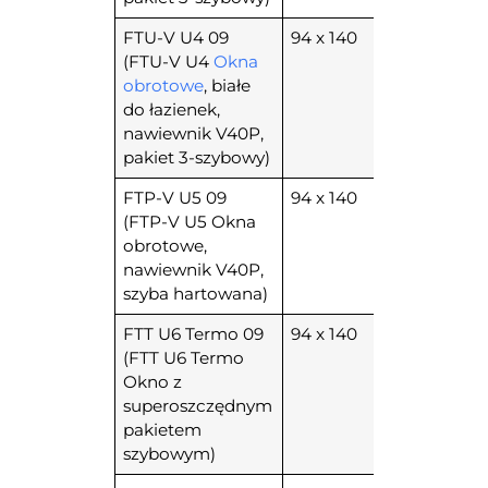
FTU-V U4 09
94 x 140
(FTU-V U4
Okna
obrotowe
, białe
do łazienek,
nawiewnik V40P,
pakiet 3-szybowy)
FTP-V U5 09
94 x 140
(FTP-V U5 Okna
obrotowe,
nawiewnik V40P,
szyba hartowana)
FTT U6 Termo 09
94 x 140
(FTT U6 Termo
Okno z
superoszczędnym
pakietem
szybowym)