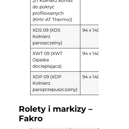
2/1 Kołnierz kombi
do pokryć
profilowanych
(KHV-AT Thermo))
XDS 09 (XDS
94 x 140
Kołnierz
paroszczelny)
XWT 09 (XWT
94 x 140
Opaska
docieplająca)
XDP 09 (XDP
94 x 140
Kołnierz
paroprzepuszczalny)
Rolety i markizy –
Fakro