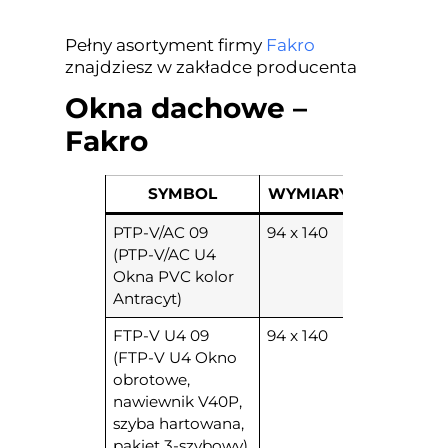
Pełny asortyment firmy
Fakro
znajdziesz w zakładce producenta
Okna dachowe –
Fakro
SYMBOL
WYMIARY
PTP-V/AC 09
94 x 140
(PTP-V/AC U4
Okna PVC kolor
Antracyt)
FTP-V U4 09
94 x 140
(FTP-V U4 Okno
obrotowe,
nawiewnik V40P,
szyba hartowana,
pakiet 3-szybowy)