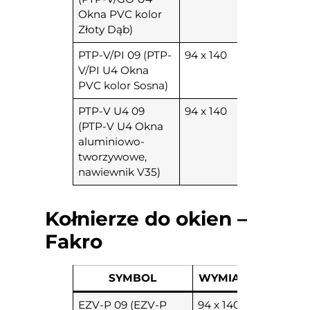
Okna PVC kolor
Złoty Dąb)
PTP-V/PI 09 (PTP-
94 x 140
V/PI U4 Okna
PVC kolor Sosna)
PTP-V U4 09
94 x 140
(PTP-V U4 Okna
aluminiowo-
tworzywowe,
nawiewnik V35)
Kołnierze do okien –
Fakro
SYMBOL
WYMIARY
EZV-P 09 (EZV-P
94 x 140